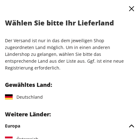
0
Warenkorb
Shop durchsuchen
MENÜ
Wählen Sie bitte Ihr Lieferland
Startseite
Einzelausgaben
Einzelausgaben
PC Games MMORE ePaper 09/2022
Der Versand ist nur in das dem jeweiligen Shop
zugeordneten Land möglich. Um in einen anderen
LESEPROBE
Ländershop zu gelangen, wählen Sie bitte das
entsprechende Land aus der Liste aus. Ggf. ist eine neue
Registrierung erforderlich.
Gewähltes Land:
Deutschland
Weitere Länder:
Europa