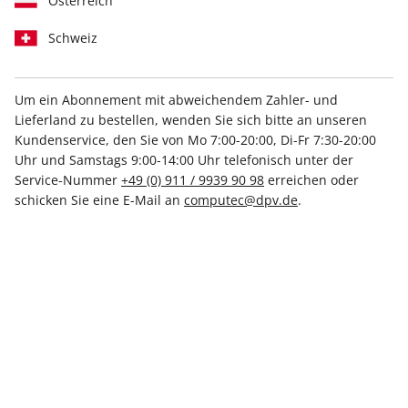
Österreich
Schweiz
Um ein Abonnement mit abweichendem Zahler- und
Lieferland zu bestellen, wenden Sie sich bitte an unseren
PC Games MMORE ePaper
Kundenservice, den Sie von Mo 7:00-20:00, Di-Fr 7:30-20:00
09/2022
Uhr und Samstags 9:00-14:00 Uhr telefonisch unter der
Service-Nummer
+49 (0) 911 / 9939 90 98
erreichen oder
schicken Sie eine E-Mail an
computec@dpv.de
.
Direkt verfügbar
7,99 €
inkl. MwSt.
Zur Kasse