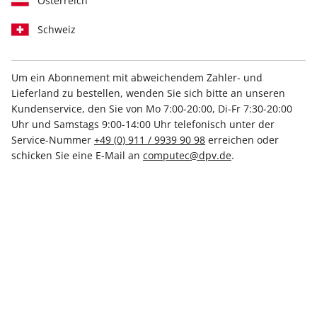
Österreich
Schweiz
Um ein Abonnement mit abweichendem Zahler- und
Lieferland zu bestellen, wenden Sie sich bitte an unseren
PC Games MMORE ePaper
Kundenservice, den Sie von Mo 7:00-20:00, Di-Fr 7:30-20:00
02/2024
Uhr und Samstags 9:00-14:00 Uhr telefonisch unter der
Service-Nummer
+49 (0) 911 / 9939 90 98
erreichen oder
schicken Sie eine E-Mail an
computec@dpv.de
.
Direkt verfügbar
7,99 €
inkl. MwSt.
Zur Kasse