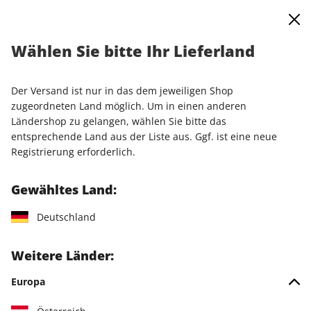
0
Warenkorb
Shop durchsuchen
MENÜ
Wählen Sie bitte Ihr Lieferland
Startseite
Einzelausgaben
Einzelausgaben
PC Games MMORE ePaper 02/2024
Der Versand ist nur in das dem jeweiligen Shop
zugeordneten Land möglich. Um in einen anderen
LESEPROBE
Ländershop zu gelangen, wählen Sie bitte das
entsprechende Land aus der Liste aus. Ggf. ist eine neue
Registrierung erforderlich.
Gewähltes Land:
Deutschland
Weitere Länder:
Europa