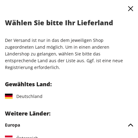
0
Warenkorb
Shop durchsuchen
MENÜ
Wählen Sie bitte Ihr Lieferland
Startseite
Einzelausgaben
Einzelausgaben
PC Games MMORE ePaper 01/2026
Der Versand ist nur in das dem jeweiligen Shop
zugeordneten Land möglich. Um in einen anderen
LESEPROBE
Ländershop zu gelangen, wählen Sie bitte das
entsprechende Land aus der Liste aus. Ggf. ist eine neue
Registrierung erforderlich.
Gewähltes Land:
Deutschland
Weitere Länder:
Europa