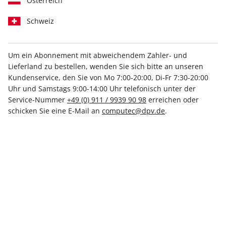
Österreich
Schweiz
Um ein Abonnement mit abweichendem Zahler- und
Lieferland zu bestellen, wenden Sie sich bitte an unseren
PC Games MMORE ePaper
Kundenservice, den Sie von Mo 7:00-20:00, Di-Fr 7:30-20:00
01/2026
Uhr und Samstags 9:00-14:00 Uhr telefonisch unter der
Service-Nummer
+49 (0) 911 / 9939 90 98
erreichen oder
schicken Sie eine E-Mail an
computec@dpv.de
.
Direkt verfügbar
7,99 €
inkl. MwSt.
Zur Kasse