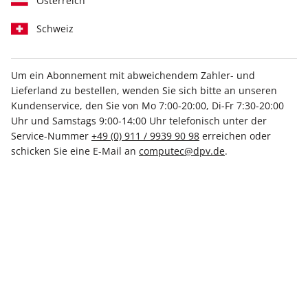
Österreich
Schweiz
Um ein Abonnement mit abweichendem Zahler- und
Lieferland zu bestellen, wenden Sie sich bitte an unseren
PC Games Magazin ePaper
Kundenservice, den Sie von Mo 7:00-20:00, Di-Fr 7:30-20:00
09/2024
Uhr und Samstags 9:00-14:00 Uhr telefonisch unter der
Service-Nummer
+49 (0) 911 / 9939 90 98
erreichen oder
schicken Sie eine E-Mail an
computec@dpv.de
.
Direkt verfügbar
5,99 €
inkl. MwSt.
Zur Kasse