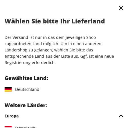
0
Warenkorb
Shop durchsuchen
MENÜ
Wählen Sie bitte Ihr Lieferland
Startseite
Einzelausgaben
Einzelausgaben
PC Games Magazin ePaper 09/2024
Der Versand ist nur in das dem jeweiligen Shop
zugeordneten Land möglich. Um in einen anderen
LESEPROBE
Ländershop zu gelangen, wählen Sie bitte das
entsprechende Land aus der Liste aus. Ggf. ist eine neue
Registrierung erforderlich.
Gewähltes Land:
Deutschland
Weitere Länder:
Europa