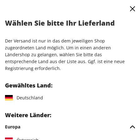
0
Warenkorb
Shop durchsuchen
MENÜ
Wählen Sie bitte Ihr Lieferland
Startseite
Einzelausgaben
Einzelausgaben
PC Games Magazin ePaper 08/2024
Der Versand ist nur in das dem jeweiligen Shop
zugeordneten Land möglich. Um in einen anderen
LESEPROBE
Ländershop zu gelangen, wählen Sie bitte das
entsprechende Land aus der Liste aus. Ggf. ist eine neue
Registrierung erforderlich.
Gewähltes Land:
Deutschland
Weitere Länder:
Europa