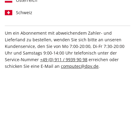
Österreich
Schweiz
Um ein Abonnement mit abweichendem Zahler- und
Lieferland zu bestellen, wenden Sie sich bitte an unseren
PC Games Magazin ePaper
Kundenservice, den Sie von Mo 7:00-20:00, Di-Fr 7:30-20:00
08/2024
Uhr und Samstags 9:00-14:00 Uhr telefonisch unter der
Service-Nummer
+49 (0) 911 / 9939 90 98
erreichen oder
schicken Sie eine E-Mail an
computec@dpv.de
.
Direkt verfügbar
5,99 €
inkl. MwSt.
Zur Kasse