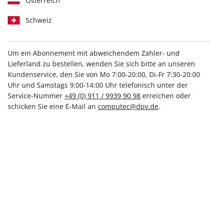
Österreich
Schweiz
Um ein Abonnement mit abweichendem Zahler- und
Lieferland zu bestellen, wenden Sie sich bitte an unseren
PC Games Magazin ePaper
Kundenservice, den Sie von Mo 7:00-20:00, Di-Fr 7:30-20:00
07/2024
Uhr und Samstags 9:00-14:00 Uhr telefonisch unter der
Service-Nummer
+49 (0) 911 / 9939 90 98
erreichen oder
schicken Sie eine E-Mail an
computec@dpv.de
.
Direkt verfügbar
5,99 €
inkl. MwSt.
Zur Kasse