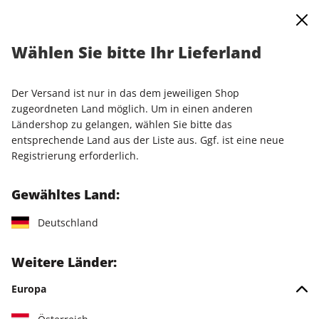
0
Warenkorb
Shop durchsuchen
MENÜ
Wählen Sie bitte Ihr Lieferland
Startseite
Einzelausgaben
Einzelausgaben
PC Games Magazin ePaper 07/2024
Der Versand ist nur in das dem jeweiligen Shop
zugeordneten Land möglich. Um in einen anderen
LESEPROBE
Ländershop zu gelangen, wählen Sie bitte das
entsprechende Land aus der Liste aus. Ggf. ist eine neue
Registrierung erforderlich.
Gewähltes Land:
Deutschland
Weitere Länder:
Europa