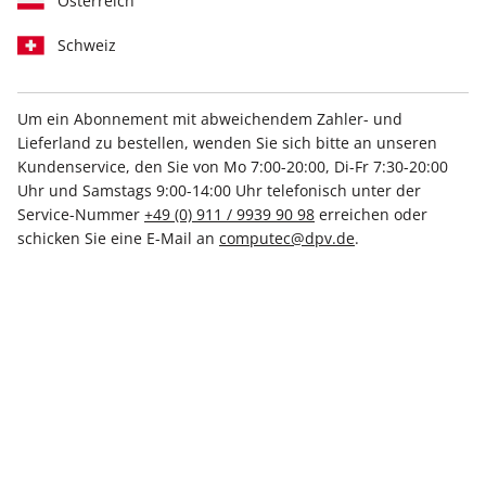
Österreich
Schweiz
Um ein Abonnement mit abweichendem Zahler- und
Lieferland zu bestellen, wenden Sie sich bitte an unseren
PC Games Magazin ePaper
Kundenservice, den Sie von Mo 7:00-20:00, Di-Fr 7:30-20:00
06/2020
Uhr und Samstags 9:00-14:00 Uhr telefonisch unter der
Service-Nummer
+49 (0) 911 / 9939 90 98
erreichen oder
schicken Sie eine E-Mail an
computec@dpv.de
.
Direkt verfügbar
3,99 €
inkl. MwSt.
Zur Kasse