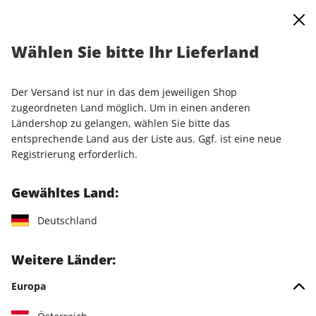
0
Warenkorb
Shop durchsuchen
MENÜ
Wählen Sie bitte Ihr Lieferland
Startseite
Einzelausgaben
Einzelausgaben
PC Games Magazin ePaper 06/2020
Der Versand ist nur in das dem jeweiligen Shop
zugeordneten Land möglich. Um in einen anderen
LESEPROBE
Ländershop zu gelangen, wählen Sie bitte das
entsprechende Land aus der Liste aus. Ggf. ist eine neue
Registrierung erforderlich.
Gewähltes Land:
Deutschland
Weitere Länder:
Europa