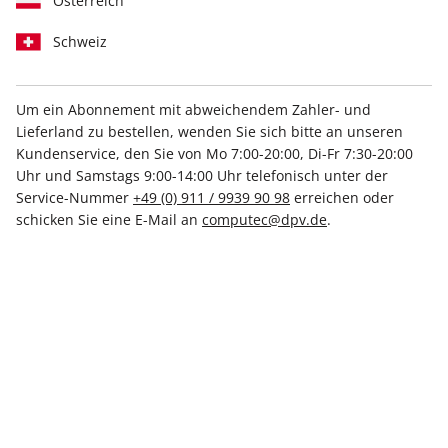
Österreich
Schweiz
Um ein Abonnement mit abweichendem Zahler- und
Lieferland zu bestellen, wenden Sie sich bitte an unseren
PC Games Magazin ePaper
Kundenservice, den Sie von Mo 7:00-20:00, Di-Fr 7:30-20:00
05/2025
Uhr und Samstags 9:00-14:00 Uhr telefonisch unter der
Service-Nummer
+49 (0) 911 / 9939 90 98
erreichen oder
schicken Sie eine E-Mail an
computec@dpv.de
.
Direkt verfügbar
5,99 €
inkl. MwSt.
Zur Kasse