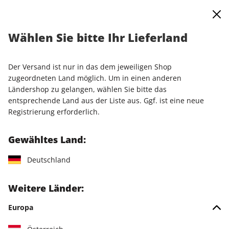
0
Warenkorb
Shop durchsuchen
MENÜ
Wählen Sie bitte Ihr Lieferland
Startseite
Einzelausgaben
Einzelausgaben
PC Games Magazin ePaper 05/2025
Der Versand ist nur in das dem jeweiligen Shop
zugeordneten Land möglich. Um in einen anderen
LESEPROBE
Ländershop zu gelangen, wählen Sie bitte das
entsprechende Land aus der Liste aus. Ggf. ist eine neue
Registrierung erforderlich.
Gewähltes Land:
Deutschland
Weitere Länder:
Europa