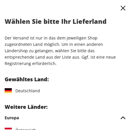
0
Warenkorb
Shop durchsuchen
MENÜ
Wählen Sie bitte Ihr Lieferland
Startseite
Einzelausgaben
Einzelausgaben
PC Games Magazin ePaper 03/2026
Der Versand ist nur in das dem jeweiligen Shop
zugeordneten Land möglich. Um in einen anderen
LESEPROBE
Ländershop zu gelangen, wählen Sie bitte das
entsprechende Land aus der Liste aus. Ggf. ist eine neue
Registrierung erforderlich.
Gewähltes Land:
Deutschland
Weitere Länder:
Europa