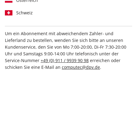
Österreich
Schweiz
Um ein Abonnement mit abweichendem Zahler- und
Lieferland zu bestellen, wenden Sie sich bitte an unseren
PC Games Magazin ePaper
Kundenservice, den Sie von Mo 7:00-20:00, Di-Fr 7:30-20:00
03/2026
Uhr und Samstags 9:00-14:00 Uhr telefonisch unter der
Service-Nummer
+49 (0) 911 / 9939 90 98
erreichen oder
schicken Sie eine E-Mail an
computec@dpv.de
.
Direkt verfügbar
5,99 €
inkl. MwSt.
Zur Kasse