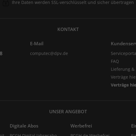
Ihre Daten werden SSL-verschlüsselt und sicher übertragen
KONTAKT
E-Mail
Kundenser
98
computec@dpv.de
Serviceporta
FAQ
Lieferung &
Verträge hi
Verträge hi
UNSER ANGEBOT
Digitale Abos
Werbefrei
Ei
it
PCGH Digital Jahresabo
PCGH.de Werbefrei
Ei