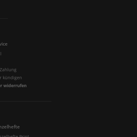
vice
l
 Zahlung
er kündigen
er widerrufen
nzelhefte
nzelhefte Print