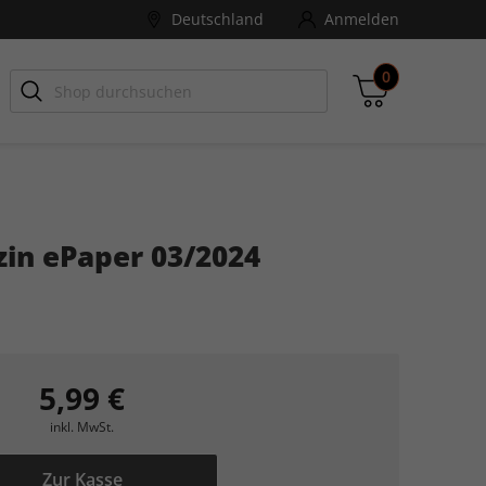
Deutschland
Anmelden
0
-ZONE
Games Aktuell
in ePaper 03/2024
Zwischensumme
inkl. MwSt., ggf. zzgl. Versandkosten
Zum Warenkorb
5,99 €
inkl. MwSt.
Zur Kasse