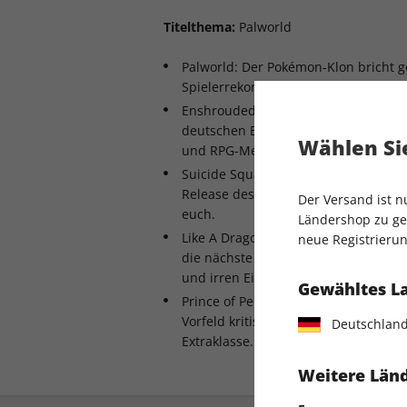
Titelthema:
Palworld
Palworld: Der Pokémon-Klon bricht g
Spielerrekord nach dem anderen – wi
Enshrouded im Early-Access-Check: D
deutschen Entwickler Keen Games kom
Wählen Sie
und RPG-Mechaniken.
Suicide Squad: Kill the Justice Lea
Release des Rocksteady-Superhelden-
Der Versand ist 
euch.
Ländershop zu gel
Like A Dragon: Infinite Wealth im Tes
neue Registrierun
die nächste Runde – und überzeugt
und irren Einfällen.
Gewähltes L
Prince of Persia: The Lost Crown – im
Vorfeld kritisierte Ubisoft-Spiel als 
Deutschlan
Extraklasse.
Weitere Länd