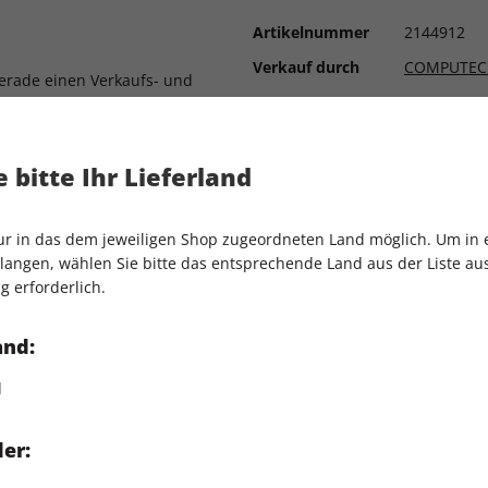
Artikelnummer
2144912
Verkauf durch
COMPUTEC
erade einen Verkaufs- und
r verraten, worum es geht.
er neue Titel der
biniert Survival mit Zelda-
 bitte Ihr Lieferland
gue – wir haben passend zum
Shooters alle Infos für
nur in das dem jeweiligen Shop zugeordneten Land möglich. Um in
angen, wählen Sie bitte das entsprechende Land aus der Liste aus.
t: Die Yakuza-Reihe geht in
g erforderlich.
 mit Action-RPG-Kämpfen
and:
 Test zeigt sich das im
ein Metroidvania der
d
er: