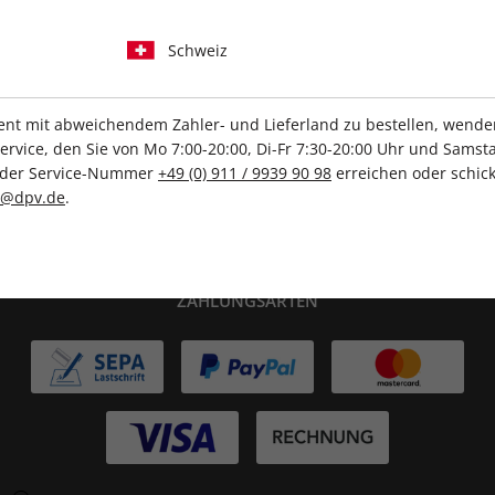
IHRE ABO-VORTEILE
Schweiz
t mit abweichendem Zahler- und Lieferland zu bestellen, wenden 
vice, den Sie von Mo 7:00-20:00, Di-Fr 7:30-20:00 Uhr und Samsta
Tolle Prämien
Gratis Versand
r der Service-Nummer
+49 (0) 911 / 9939 90 98
erreichen oder schick
c@dpv.de
.
ZAHLUNGSARTEN