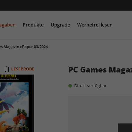
usgaben
Produkte
Upgrade
Werbefrei lesen
s Magazin ePaper 03/2024
PC Games MMORE &
play5
N
buffed.de
PC Games Magaz
LESEPROBE
Raspberry Pi Geek
Direkt verfügbar