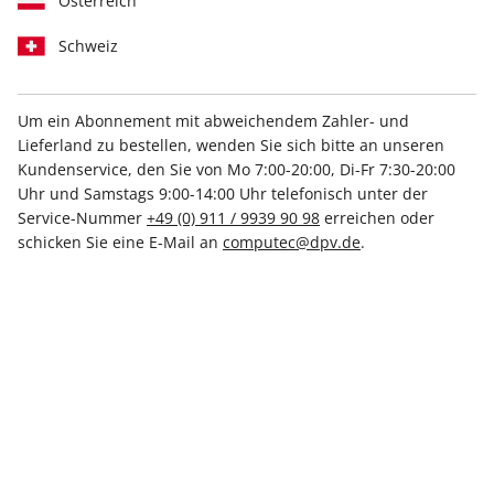
Österreich
Schweiz
Um ein Abonnement mit abweichendem Zahler- und
Lieferland zu bestellen, wenden Sie sich bitte an unseren
Kundenservice, den Sie von Mo 7:00-20:00, Di-Fr 7:30-20:00
PC Games Magazin 06/2026
Uhr und Samstags 9:00-14:00 Uhr telefonisch unter der
Service-Nummer
+49 (0) 911 / 9939 90 98
erreichen oder
Verfügbar - Nur solange der Vorrat reicht
schicken Sie eine E-Mail an
computec@dpv.de
.
Anzahl
6,99 €
inkl. MwSt., zzgl.
Versand
In den Warenkorb