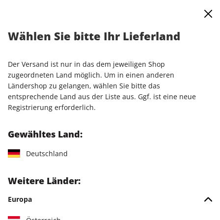
0
Warenkorb
Shop durchsuchen
MENÜ
Wählen Sie bitte Ihr Lieferland
Startseite
Einzelausgaben
Einzelausgaben
PC Games Magazin 06/2026
Der Versand ist nur in das dem jeweiligen Shop
zugeordneten Land möglich. Um in einen anderen
LESEPROBE
Ländershop zu gelangen, wählen Sie bitte das
entsprechende Land aus der Liste aus. Ggf. ist eine neue
Registrierung erforderlich.
Gewähltes Land:
Deutschland
Weitere Länder:
Europa