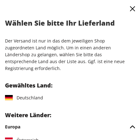
0
Warenkorb
Shop durchsuchen
MENÜ
Wählen Sie bitte Ihr Lieferland
Startseite
Einzelausgaben
Einzelausgaben
N-ZONE ePaper 10/2024
Der Versand ist nur in das dem jeweiligen Shop
zugeordneten Land möglich. Um in einen anderen
LESEPROBE
Ländershop zu gelangen, wählen Sie bitte das
entsprechende Land aus der Liste aus. Ggf. ist eine neue
Registrierung erforderlich.
Gewähltes Land:
Deutschland
Weitere Länder:
Europa