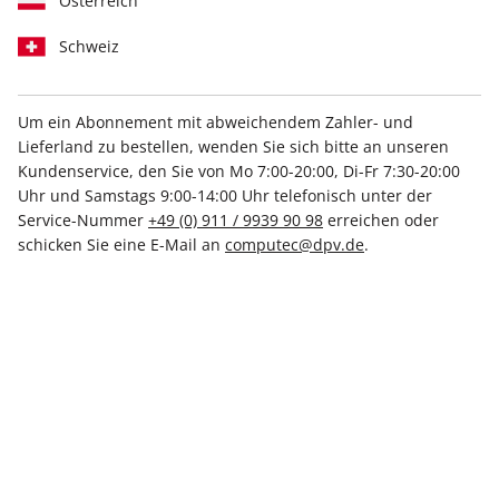
Österreich
Schweiz
Um ein Abonnement mit abweichendem Zahler- und
Lieferland zu bestellen, wenden Sie sich bitte an unseren
N-ZONE ePaper 10/2024
Kundenservice, den Sie von Mo 7:00-20:00, Di-Fr 7:30-20:00
Uhr und Samstags 9:00-14:00 Uhr telefonisch unter der
Direkt verfügbar
Service-Nummer
+49 (0) 911 / 9939 90 98
erreichen oder
schicken Sie eine E-Mail an
computec@dpv.de
.
5,99 €
inkl. MwSt.
Zur Kasse