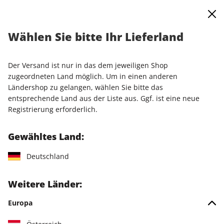
0
Warenkorb
Shop durchsuchen
MENÜ
Wählen Sie bitte Ihr Lieferland
Startseite
Einzelausgaben
Einzelausgaben
N-ZONE ePaper 08/2022
Der Versand ist nur in das dem jeweiligen Shop
zugeordneten Land möglich. Um in einen anderen
LESEPROBE
Ländershop zu gelangen, wählen Sie bitte das
entsprechende Land aus der Liste aus. Ggf. ist eine neue
Registrierung erforderlich.
Gewähltes Land:
Deutschland
Weitere Länder:
Europa