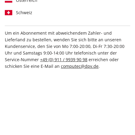
Österreich
Schweiz
Um ein Abonnement mit abweichendem Zahler- und
Lieferland zu bestellen, wenden Sie sich bitte an unseren
N-ZONE ePaper 08/2022
Kundenservice, den Sie von Mo 7:00-20:00, Di-Fr 7:30-20:00
Uhr und Samstags 9:00-14:00 Uhr telefonisch unter der
Direkt verfügbar
Service-Nummer
+49 (0) 911 / 9939 90 98
erreichen oder
schicken Sie eine E-Mail an
computec@dpv.de
.
5,99 €
inkl. MwSt.
Zur Kasse