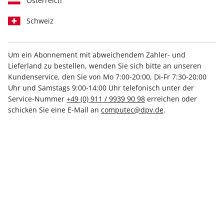
Österreich
Schweiz
Um ein Abonnement mit abweichendem Zahler- und
Lieferland zu bestellen, wenden Sie sich bitte an unseren
N-ZONE ePaper 07/2020
Kundenservice, den Sie von Mo 7:00-20:00, Di-Fr 7:30-20:00
Uhr und Samstags 9:00-14:00 Uhr telefonisch unter der
Direkt verfügbar
Service-Nummer
+49 (0) 911 / 9939 90 98
erreichen oder
schicken Sie eine E-Mail an
computec@dpv.de
.
3,99 €
inkl. MwSt.
Zur Kasse