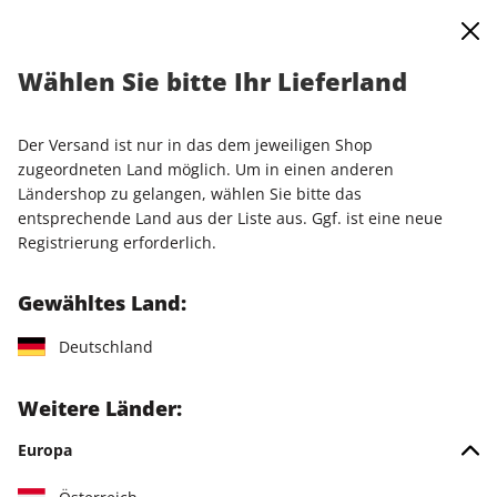
0
Warenkorb
Shop durchsuchen
MENÜ
Wählen Sie bitte Ihr Lieferland
Startseite
Einzelausgaben
Einzelausgaben
N-ZONE ePaper 07/2020
Der Versand ist nur in das dem jeweiligen Shop
zugeordneten Land möglich. Um in einen anderen
LESEPROBE
Ländershop zu gelangen, wählen Sie bitte das
entsprechende Land aus der Liste aus. Ggf. ist eine neue
Registrierung erforderlich.
Gewähltes Land:
Deutschland
Weitere Länder:
Europa