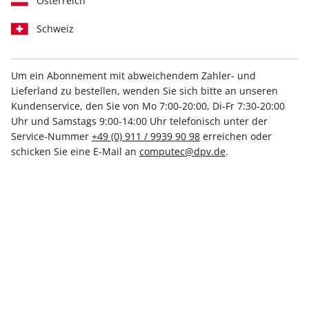
Österreich
Schweiz
Um ein Abonnement mit abweichendem Zahler- und
Lieferland zu bestellen, wenden Sie sich bitte an unseren
N-ZONE ePaper 06/2026
Kundenservice, den Sie von Mo 7:00-20:00, Di-Fr 7:30-20:00
Uhr und Samstags 9:00-14:00 Uhr telefonisch unter der
Direkt verfügbar
Service-Nummer
+49 (0) 911 / 9939 90 98
erreichen oder
schicken Sie eine E-Mail an
computec@dpv.de
.
5,99 €
inkl. MwSt.
Zur Kasse