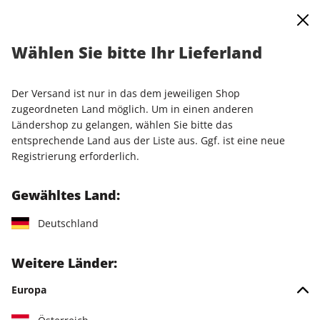
0
Warenkorb
Shop durchsuchen
MENÜ
Wählen Sie bitte Ihr Lieferland
Startseite
Einzelausgaben
Einzelausgaben
N-ZONE ePaper 06/2026
Der Versand ist nur in das dem jeweiligen Shop
zugeordneten Land möglich. Um in einen anderen
LESEPROBE
Ländershop zu gelangen, wählen Sie bitte das
entsprechende Land aus der Liste aus. Ggf. ist eine neue
Registrierung erforderlich.
Gewähltes Land:
Deutschland
Weitere Länder:
Europa