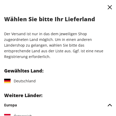
0
Warenkorb
Shop durchsuchen
MENÜ
Wählen Sie bitte Ihr Lieferland
Startseite
Einzelausgaben
Einzelausgaben
N-ZONE 08/2025
Der Versand ist nur in das dem jeweiligen Shop
LESEPROBE
zugeordneten Land möglich. Um in einen anderen
Ländershop zu gelangen, wählen Sie bitte das
entsprechende Land aus der Liste aus. Ggf. ist eine neue
Registrierung erforderlich.
Gewähltes Land:
Deutschland
Weitere Länder:
Europa