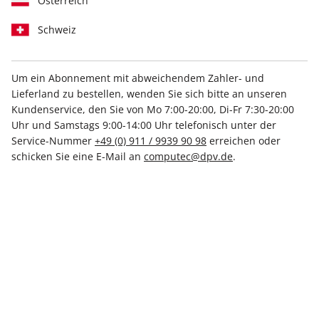
Österreich
Schweiz
Um ein Abonnement mit abweichendem Zahler- und
N-ZONE 08/2025
Lieferland zu bestellen, wenden Sie sich bitte an unseren
Kundenservice, den Sie von Mo 7:00-20:00, Di-Fr 7:30-20:00
Uhr und Samstags 9:00-14:00 Uhr telefonisch unter der
Verfügbar - Nur solange der Vorrat reicht
Service-Nummer
+49 (0) 911 / 9939 90 98
erreichen oder
schicken Sie eine E-Mail an
computec@dpv.de
.
Anzahl
6,99 €
inkl. MwSt., zzgl.
Versand
In den Warenkorb