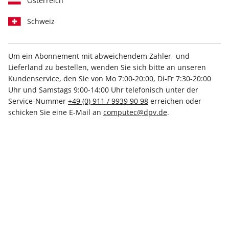
Österreich
Schweiz
Um ein Abonnement mit abweichendem Zahler- und
N-ZONE 05/2025
Lieferland zu bestellen, wenden Sie sich bitte an unseren
Kundenservice, den Sie von Mo 7:00-20:00, Di-Fr 7:30-20:00
Uhr und Samstags 9:00-14:00 Uhr telefonisch unter der
Verfügbar - Nur solange der Vorrat reicht
Service-Nummer
+49 (0) 911 / 9939 90 98
erreichen oder
schicken Sie eine E-Mail an
computec@dpv.de
.
Anzahl
6,99 €
inkl. MwSt., zzgl.
Versand
In den Warenkorb