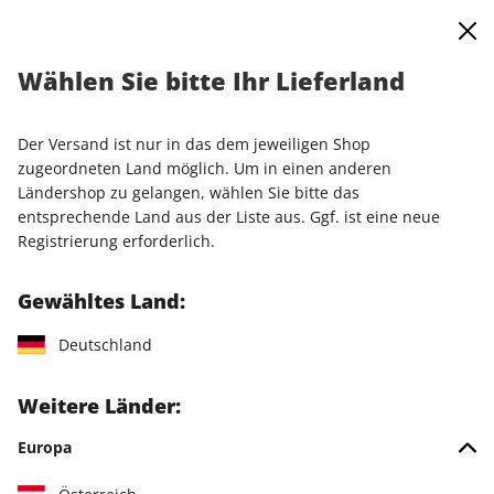
0
Warenkorb
Shop durchsuchen
MENÜ
Wählen Sie bitte Ihr Lieferland
Startseite
Einzelausgaben
Einzelausgaben
N-ZONE 05/2025
Der Versand ist nur in das dem jeweiligen Shop
LESEPROBE
zugeordneten Land möglich. Um in einen anderen
Ländershop zu gelangen, wählen Sie bitte das
entsprechende Land aus der Liste aus. Ggf. ist eine neue
Registrierung erforderlich.
Gewähltes Land:
Deutschland
Weitere Länder:
Europa