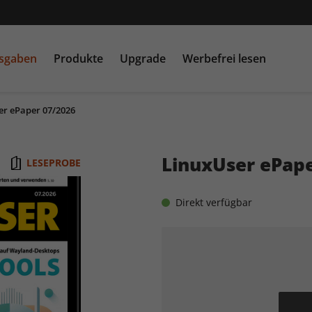
usgaben
Produkte
Upgrade
Werbefrei lesen
er ePaper 07/2026
PC Games MMORE &
play5
N
buffed.de
LinuxUser ePape
LESEPROBE
Raspberry Pi Geek
Direkt verfügbar