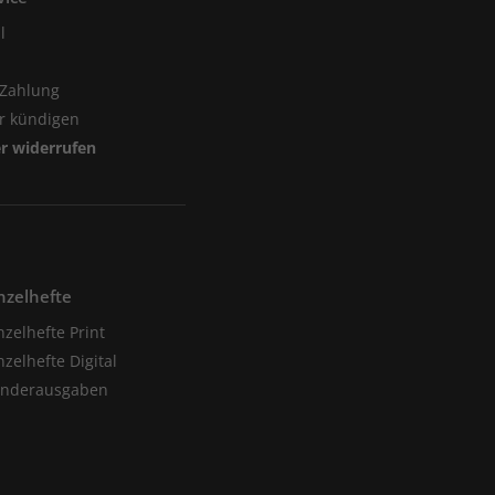
l
 Zahlung
er kündigen
er widerrufen
nzelhefte
nzelhefte Print
nzelhefte Digital
onderausgaben