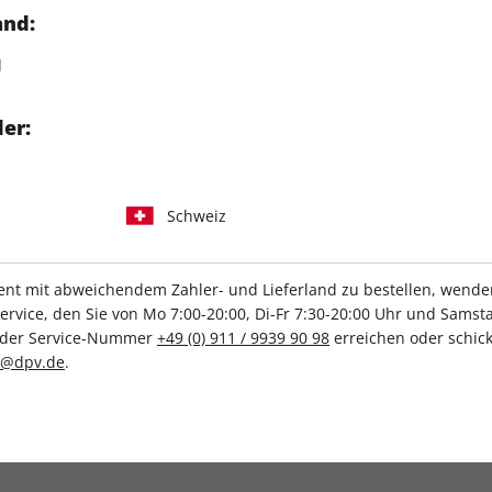
and:
en mit der Google-Timeline-
d
e native Anwendungen
er:
ches Tuning vom
u den laufenden Apps.
oW-Filesystem für mehr
apshots und Klone.
Schweiz
t mit abweichendem Zahler- und Lieferland zu bestellen, wenden 
vice, den Sie von Mo 7:00-20:00, Di-Fr 7:30-20:00 Uhr und Samsta
r der Service-Nummer
+49 (0) 911 / 9939 90 98
erreichen oder schick
c@dpv.de
.
IHRE ABO-VORTEILE