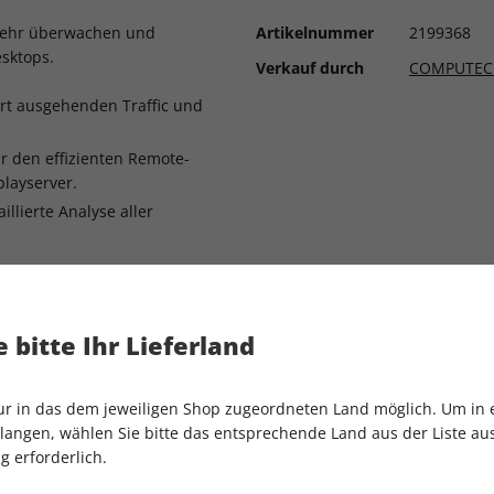
kehr überwachen und
Artikelnummer
2199368
esktops.
Verkauf durch
COMPUTEC
ltert ausgehenden Traffic und
r den effizienten Remote-
playserver.
illierte Analyse aller
etail: Wie das aktuelle LTS-
 bitte Ihr Lieferland
rt und wie Sie mit wenig
em loswerden.
nur in das dem jeweiligen Shop zugeordneten Land möglich. Um in
 Erweiterungen optimieren
angen, wählen Sie bitte das entsprechende Land aus der Liste aus.
g erforderlich.
sdrücke mit Regex101