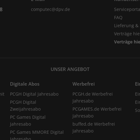
98
computec@dpv.de
Serviceporta
FAQ
Lieferung &
Verträge hi
Verträge hi
UNSER ANGEBOT
Digitale Abos
Werbefrei
Ei
it
PCGH Digital Jahresabo
PCGH.de Werbefrei
Ei
Jahresabo
PCGH Digital
Ei
Zweijahresabo
PCGAMES.de Werbefrei
S
Jahresabo
PC Games Digital
Jahresabo
buffed.de Werbefrei
Jahresabo
PC Games MMORE Digital
Jahresabo