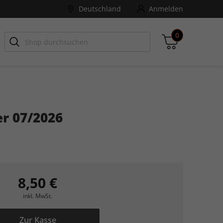
Deutschland
Anmelden
0
-ZONE
Games Aktuell
r 07/2026
Zwischensumme
inkl. MwSt., ggf. zzgl. Versandkosten
Zum Warenkorb
8,50 €
inkl. MwSt.
Zur Kasse