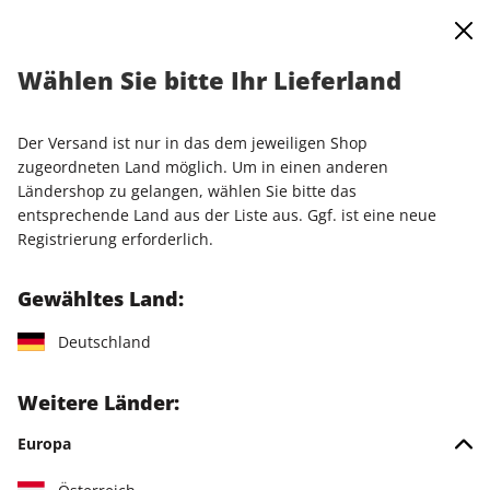
0
Warenkorb
Shop durchsuchen
MENÜ
Wählen Sie bitte Ihr Lieferland
Startseite
Einzelausgaben
Einzelausgaben
LinuxUser ePaper 04/2023
Der Versand ist nur in das dem jeweiligen Shop
zugeordneten Land möglich. Um in einen anderen
LESEPROBE
Ländershop zu gelangen, wählen Sie bitte das
entsprechende Land aus der Liste aus. Ggf. ist eine neue
Registrierung erforderlich.
Gewähltes Land:
Deutschland
Weitere Länder:
Europa