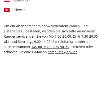
Österreich
Schweiz
Um ein Abonnement mit abweichendem Zahler- und
Lieferland zu bestellen, wenden Sie sich bitte an unseren
LinuxUser ePaper 04/2023
Kundenservice, den Sie von Mo 7:00-20:00, Di-Fr 7:30-20:00
Uhr und Samstags 9:00-14:00 Uhr telefonisch unter der
Direkt verfügbar
Service-Nummer
+49 (0) 911 / 9939 90 98
erreichen oder
schicken Sie eine E-Mail an
computec@dpv.de
.
8,50 €
inkl. MwSt.
Zur Kasse