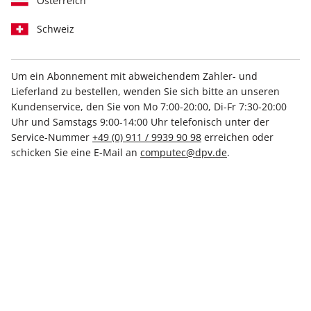
Österreich
Schweiz
Um ein Abonnement mit abweichendem Zahler- und
Lieferland zu bestellen, wenden Sie sich bitte an unseren
Kundenservice, den Sie von Mo 7:00-20:00, Di-Fr 7:30-20:00
LinuxUser 03/2026
Uhr und Samstags 9:00-14:00 Uhr telefonisch unter der
Service-Nummer
+49 (0) 911 / 9939 90 98
erreichen oder
Verfügbar - Nur solange der Vorrat reicht
schicken Sie eine E-Mail an
computec@dpv.de
.
Anzahl
8,99 €
inkl. MwSt., zzgl.
Versand
In den Warenkorb