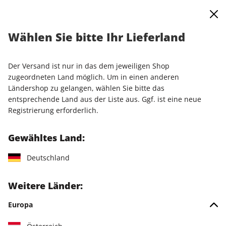
0
Warenkorb
Shop durchsuchen
MENÜ
Wählen Sie bitte Ihr Lieferland
Startseite
Einzelausgaben
Einzelausgaben
LinuxUser 03/2026
Der Versand ist nur in das dem jeweiligen Shop
zugeordneten Land möglich. Um in einen anderen
LESEPROBE
Ländershop zu gelangen, wählen Sie bitte das
entsprechende Land aus der Liste aus. Ggf. ist eine neue
Registrierung erforderlich.
Gewähltes Land:
Deutschland
Weitere Länder:
Europa