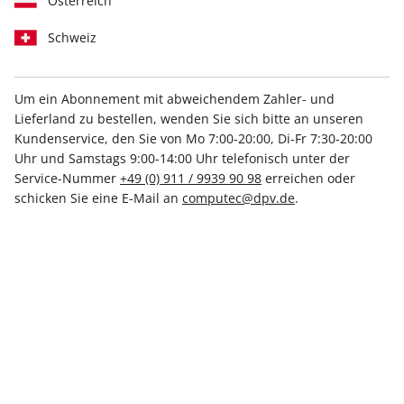
Österreich
Schweiz
Um ein Abonnement mit abweichendem Zahler- und
Lieferland zu bestellen, wenden Sie sich bitte an unseren
Kundenservice, den Sie von Mo 7:00-20:00, Di-Fr 7:30-20:00
LinuxUser 02/2026
Uhr und Samstags 9:00-14:00 Uhr telefonisch unter der
Service-Nummer
+49 (0) 911 / 9939 90 98
erreichen oder
Verfügbar - Nur solange der Vorrat reicht
schicken Sie eine E-Mail an
computec@dpv.de
.
Anzahl
8,99 €
inkl. MwSt., zzgl.
Versand
In den Warenkorb