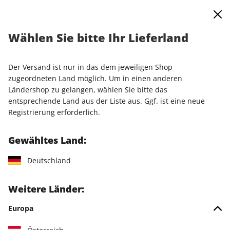
0
Warenkorb
Shop durchsuchen
MENÜ
Wählen Sie bitte Ihr Lieferland
Startseite
Einzelausgaben
Einzelausgaben
LinuxUser 02/2026
Der Versand ist nur in das dem jeweiligen Shop
zugeordneten Land möglich. Um in einen anderen
LESEPROBE
Ländershop zu gelangen, wählen Sie bitte das
entsprechende Land aus der Liste aus. Ggf. ist eine neue
Registrierung erforderlich.
Gewähltes Land:
Deutschland
Weitere Länder:
Europa