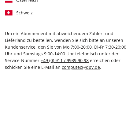
Österreich
Schweiz
Um ein Abonnement mit abweichendem Zahler- und
Lieferland zu bestellen, wenden Sie sich bitte an unseren
Linux Magazin ePaper 10/2022
Kundenservice, den Sie von Mo 7:00-20:00, Di-Fr 7:30-20:00
Uhr und Samstags 9:00-14:00 Uhr telefonisch unter der
Direkt verfügbar
Service-Nummer
+49 (0) 911 / 9939 90 98
erreichen oder
schicken Sie eine E-Mail an
computec@dpv.de
.
9,50 €
inkl. MwSt.
Zur Kasse