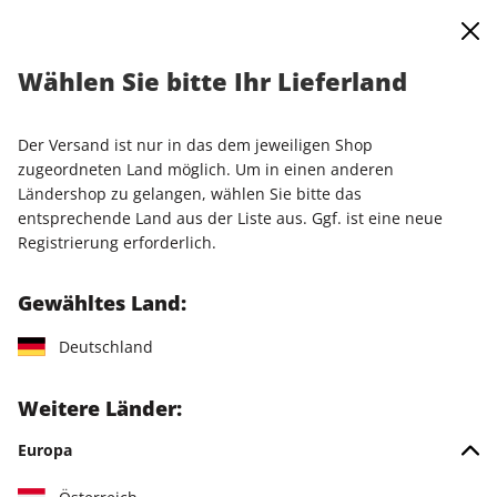
0
Warenkorb
Shop durchsuchen
MENÜ
Wählen Sie bitte Ihr Lieferland
Startseite
Einzelausgaben
Einzelausgaben
Linux Magazin ePaper 10/2022
Der Versand ist nur in das dem jeweiligen Shop
zugeordneten Land möglich. Um in einen anderen
LESEPROBE
Ländershop zu gelangen, wählen Sie bitte das
entsprechende Land aus der Liste aus. Ggf. ist eine neue
Registrierung erforderlich.
Gewähltes Land:
Deutschland
Weitere Länder:
Europa