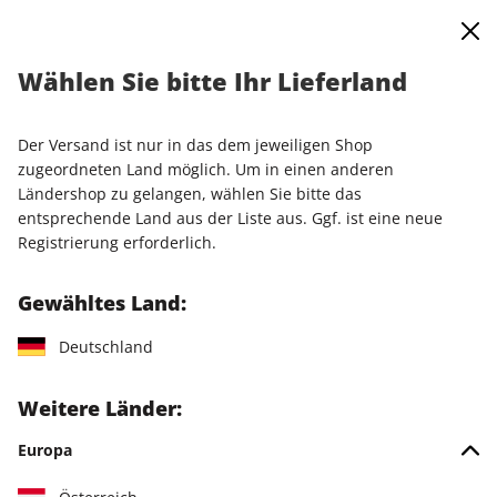
0
Warenkorb
Shop durchsuchen
MENÜ
Wählen Sie bitte Ihr Lieferland
Startseite
Einzelausgaben
Einzelausgaben
Linux Magazin ePaper 05/2024
Der Versand ist nur in das dem jeweiligen Shop
zugeordneten Land möglich. Um in einen anderen
LESEPROBE
Ländershop zu gelangen, wählen Sie bitte das
entsprechende Land aus der Liste aus. Ggf. ist eine neue
Registrierung erforderlich.
Gewähltes Land:
Deutschland
Weitere Länder:
Europa