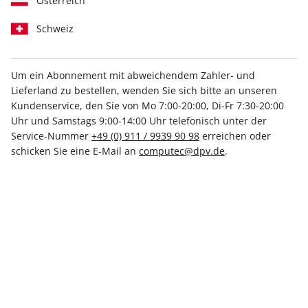
Österreich
Schweiz
Um ein Abonnement mit abweichendem Zahler- und
Lieferland zu bestellen, wenden Sie sich bitte an unseren
Linux Magazin ePaper 05/2024
Kundenservice, den Sie von Mo 7:00-20:00, Di-Fr 7:30-20:00
Uhr und Samstags 9:00-14:00 Uhr telefonisch unter der
Direkt verfügbar
Service-Nummer
+49 (0) 911 / 9939 90 98
erreichen oder
schicken Sie eine E-Mail an
computec@dpv.de
.
9,50 €
inkl. MwSt.
Zur Kasse