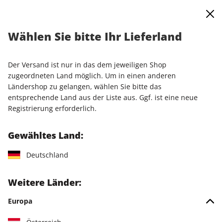
0
Warenkorb
Shop durchsuchen
MENÜ
Wählen Sie bitte Ihr Lieferland
Startseite
Einzelausgaben
Einzelausgaben
Linux Magazin DVD 11/2025
Der Versand ist nur in das dem jeweiligen Shop
zugeordneten Land möglich. Um in einen anderen
Ländershop zu gelangen, wählen Sie bitte das
entsprechende Land aus der Liste aus. Ggf. ist eine neue
Registrierung erforderlich.
Gewähltes Land:
Deutschland
Weitere Länder:
Europa