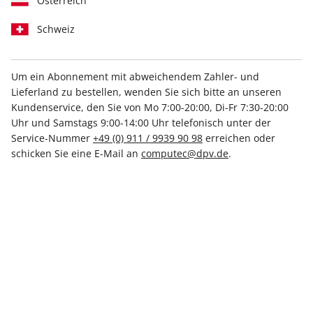
Österreich
Schweiz
Um ein Abonnement mit abweichendem Zahler- und
Lieferland zu bestellen, wenden Sie sich bitte an unseren
Kundenservice, den Sie von Mo 7:00-20:00, Di-Fr 7:30-20:00
Linux Magazin DVD 11/2025
Uhr und Samstags 9:00-14:00 Uhr telefonisch unter der
Service-Nummer
+49 (0) 911 / 9939 90 98
erreichen oder
Verfügbar - Nur solange der Vorrat reicht
schicken Sie eine E-Mail an
computec@dpv.de
.
Anzahl
11,99 €
inkl. MwSt., zzgl.
Versand
In den Warenkorb