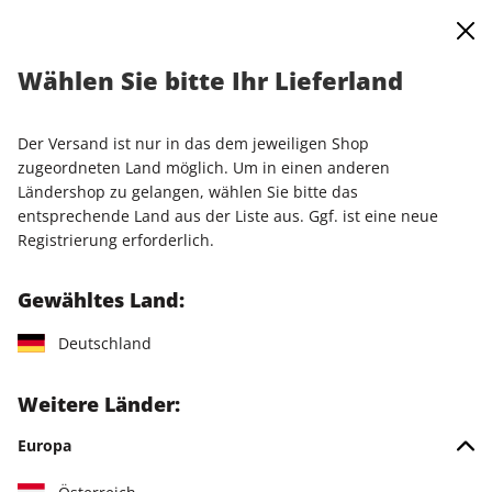
0
Warenkorb
Shop durchsuchen
MENÜ
Wählen Sie bitte Ihr Lieferland
Startseite
Einzelausgaben
Einzelausgaben
Linux Magazin 12/2025
Der Versand ist nur in das dem jeweiligen Shop
zugeordneten Land möglich. Um in einen anderen
LESEPROBE
Ländershop zu gelangen, wählen Sie bitte das
entsprechende Land aus der Liste aus. Ggf. ist eine neue
Registrierung erforderlich.
Gewähltes Land:
Deutschland
Weitere Länder:
Europa