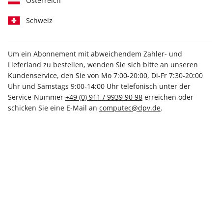
Österreich
Schweiz
Um ein Abonnement mit abweichendem Zahler- und
Lieferland zu bestellen, wenden Sie sich bitte an unseren
Kundenservice, den Sie von Mo 7:00-20:00, Di-Fr 7:30-20:00
Linux Magazin 12/2025
Uhr und Samstags 9:00-14:00 Uhr telefonisch unter der
Service-Nummer
+49 (0) 911 / 9939 90 98
erreichen oder
Verfügbar - Nur solange der Vorrat reicht
schicken Sie eine E-Mail an
computec@dpv.de
.
Anzahl
9,99 €
inkl. MwSt., zzgl.
Versand
In den Warenkorb