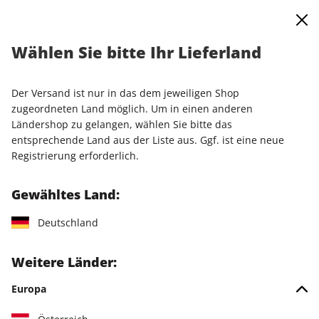
0
Warenkorb
Shop durchsuchen
MENÜ
Wählen Sie bitte Ihr Lieferland
Startseite
Abo
Games Aktuell
Games Aktuell Kombi-Jahresabo
Der Versand ist nur in das dem jeweiligen Shop
zugeordneten Land möglich. Um in einen anderen
LESEPROBE
Ländershop zu gelangen, wählen Sie bitte das
entsprechende Land aus der Liste aus. Ggf. ist eine neue
Registrierung erforderlich.
Gewähltes Land:
Deutschland
Weitere Länder:
Europa