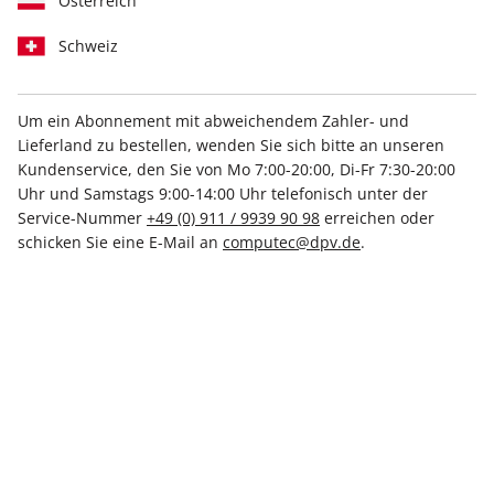
Österreich
Schweiz
Um ein Abonnement mit abweichendem Zahler- und
Lieferland zu bestellen, wenden Sie sich bitte an unseren
Kundenservice, den Sie von Mo 7:00-20:00, Di-Fr 7:30-20:00
Uhr und Samstags 9:00-14:00 Uhr telefonisch unter der
Starkes Rundum-Paket
Service-Nummer
+49 (0) 911 / 9939 90 98
erreichen oder
Games Aktuell Kombi-
schicken Sie eine E-Mail an
computec@dpv.de
.
Jahresabo
Sie erhalten 12 Ausgaben Games Aktuell Print + Games
Aktuell Digital zum günstigen Vorteilspreis versandkostenfrei
und pünktlich nach Hause und Sie erhalten Werbefreiheit auf
PCGAMES.de. Außerdem bedanken wir uns für Ihre Abo-
Bestellung mit einer attraktiven Prämie!
Kündigungsfrist:
Jederzeit nach Ablauf der Mindestlaufzeit,